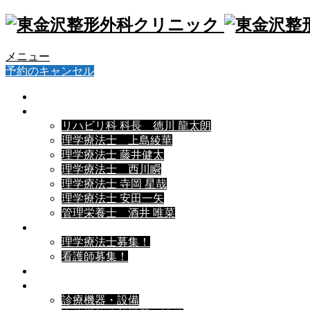
メニュー
予約のキャンセル
院長挨拶
スタッフ紹介▼
リハビリ科 科長 徳川 龍太朗
理学療法士 上島綾華
理学療法士 藤井健太
理学療法士 西川瞬
理学療法士 寺岡 星哉
理学療法士 安田一矢
管理栄養士 酒井 唯菜
採用情報▼
理学療法士募集！
看護師募集！
お知らせ
導入機器等▼
診療機器・設備