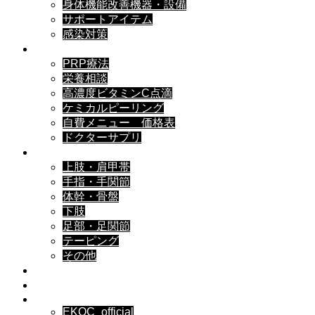
身体機能改善機器・設備
サポートアイテム
感染対策
自費診療▼
PRP療法
栄養相談
高濃度ビタミンC点滴
ケミカルピーリング
自費メニュー 価格表
ドクターサプリ
症状別ケア▼
上肢・肩甲帯
手指・手関節
体幹・骨盤
下肢
足部・足関節
テーピング
その他
EKOCブログ
Web予約
Instagram▼
EKOC_official