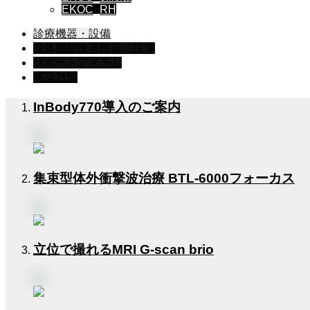
EKOC_RH
診療機器・設備
身体機能改善機器・設備
サポートアイテム
感染対策
InBody770導入のご案内
集束型体外衝撃波治療 BTL-6000フォーカス
立位で撮れるMRI G-scan brio