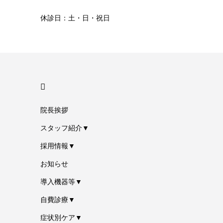
休診日：土・日・祝日
HOME
院長挨拶
スタッフ紹介▼
採用情報▼
お知らせ
導入機器等▼
自費診療▼
症状別ケア▼