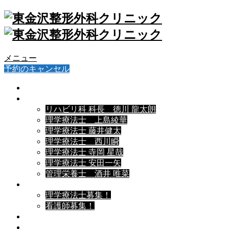
メニュー
予約のキャンセル
院長挨拶
スタッフ紹介▼
リハビリ科 科長 徳川 龍太朗
理学療法士 上島綾華
理学療法士 藤井健太
理学療法士 西川瞬
理学療法士 寺岡 星哉
理学療法士 安田一矢
管理栄養士 酒井 唯菜
採用情報▼
理学療法士募集！
看護師募集！
お知らせ
導入機器等▼