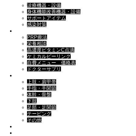
診療機器・設備
身体機能改善機器・設備
サポートアイテム
感染対策
自費診療▼
PRP療法
栄養相談
高濃度ビタミンC点滴
ケミカルピーリング
自費メニュー 価格表
ドクターサプリ
症状別ケア▼
上肢・肩甲帯
手指・手関節
体幹・骨盤
下肢
足部・足関節
テーピング
その他
EKOCブログ
Web予約