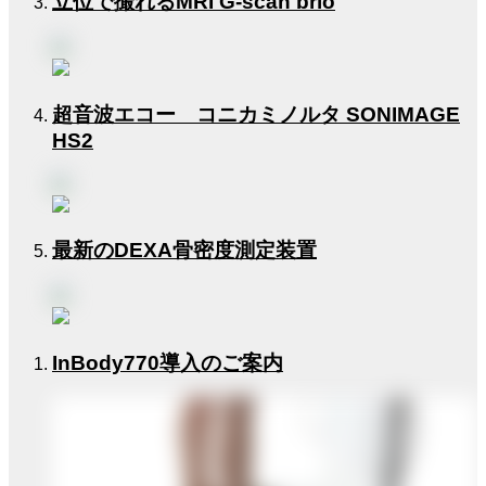
立位で撮れるMRI G-scan brio
超音波エコー コニカミノルタ SONIMAGE
HS2
最新のDEXA骨密度測定装置
InBody770導入のご案内